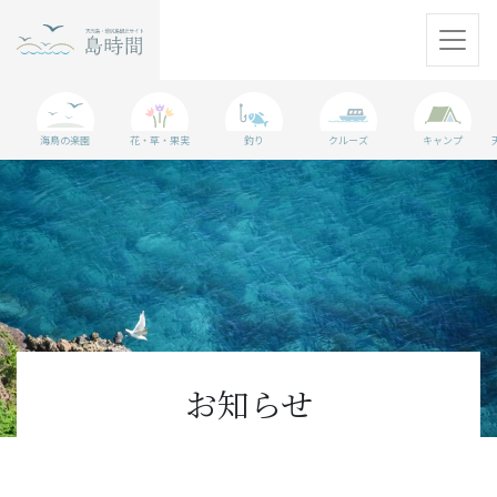
天売島
海鳥の楽園
花・草・果実
釣り
クルーズ
キャンプ
焼尻島
観光情報
島に行く準備
WEBマガジン
アクセス
お知らせ
パンフレット