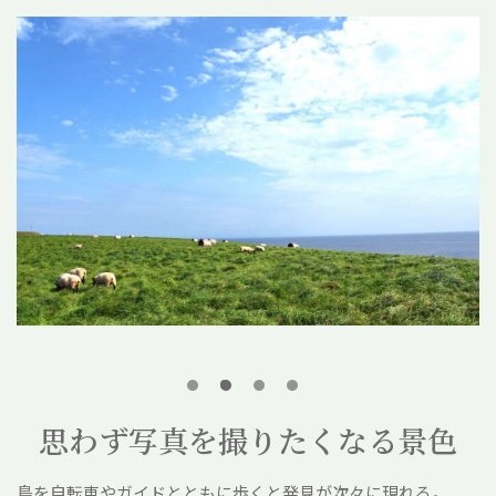
思わず写真を撮りたくなる景色
島を自転車やガイドとともに歩くと発見が次々に現れる。
草