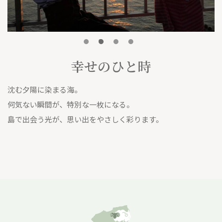
幸せのひと時
時
沈む夕陽に染まる海。
絶
何気ない瞬間が、特別な一枚になる。
る
島で出会う光が、思い出をやさしく彩ります。
感