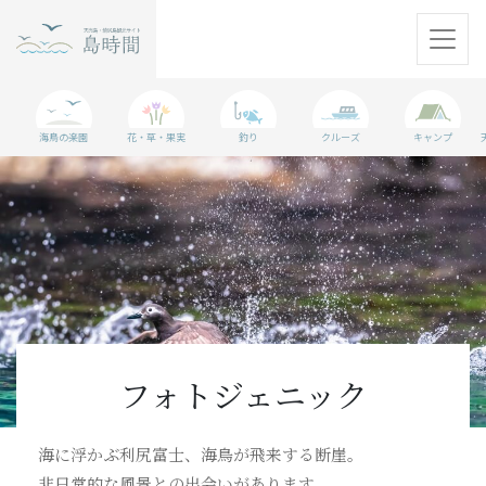
天売島
海鳥の楽園
花・草・果実
釣り
クルーズ
キャンプ
焼尻島
観光情報
島に行く準備
WEBマガジン
アクセス
フォトジェニック
パンフレット
海に浮かぶ利尻富士、海鳥が飛来する断崖。
非日常的な風景との出会いがあります。