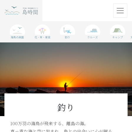
天売島
海鳥の楽園
花・草・果実
釣り
クルーズ
キャンプ
焼尻島
観光情報
島に行く準備
WEBマガジン
アクセス
釣り
パンフレット
100万羽の海鳥が飛来する、離島の海。
真っ青な海と空に包まれ、魚との出会いに心が躍る。