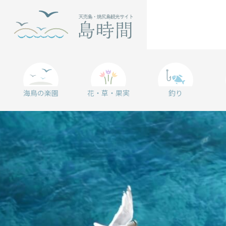
海鳥の楽園
花・草・果実
釣り