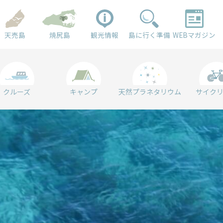
天売島
焼尻島
観光情報
島に行く準備
WEBマガジン
クルーズ
キャンプ
天然プラネタリウム
サイク