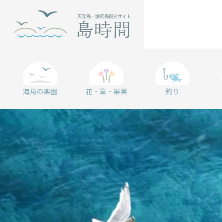
海鳥の楽園
花・草・果実
釣り