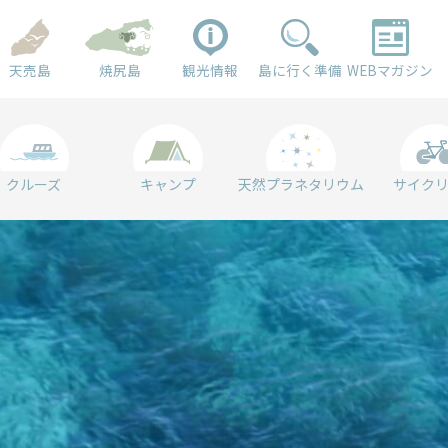
天売島
焼尻島
観光情報
島に行く準備
WEBマガジン
クルーズ
キャンプ
天然プラネタリウム
サイク