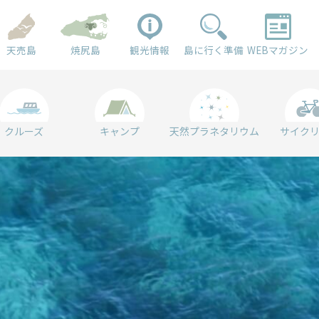
天売島
焼尻島
観光情報
島に行く準備
WEBマガジン
クルーズ
キャンプ
天然プラネタリウム
サイク