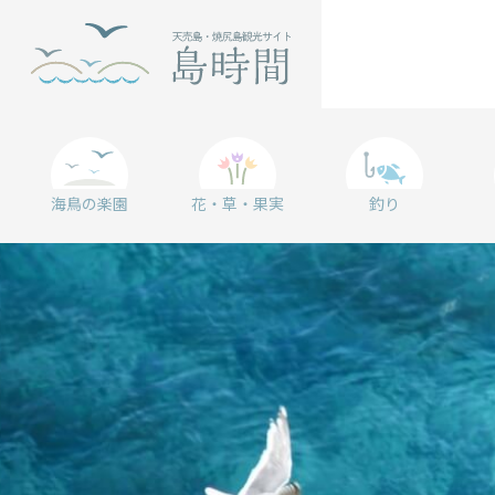
海鳥の楽園
花・草・果実
釣り