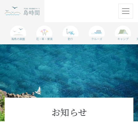
天売島
海鳥の楽園
花・草・果実
釣り
クルーズ
キャンプ
焼尻島
観光情報
島に行く準備
WEBマガジン
アクセス
お知らせ
パンフレット