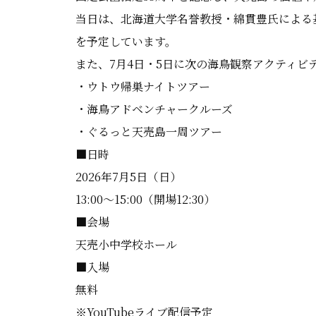
当日は、北海道大学名誉教授・綿貫豊氏による
を予定しています。
また、7月4日・5日に次の海鳥観察アクティ
・ウトウ帰巣ナイトツアー
・海鳥アドベンチャークルーズ
・ぐるっと天売島一周ツアー
■日時
2026年7月5日（日）
13:00〜15:00（開場12:30）
■会場
天売小中学校ホール
■入場
無料
※YouTubeライブ配信予定