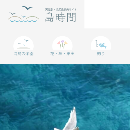
海鳥の楽園
花・草・果実
釣り