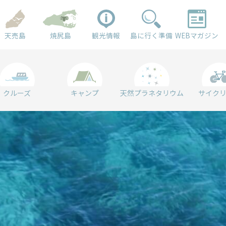
天売島
焼尻島
観光情報
島に行く準備
WEBマガジン
クルーズ
キャンプ
天然プラネタリウム
サイク