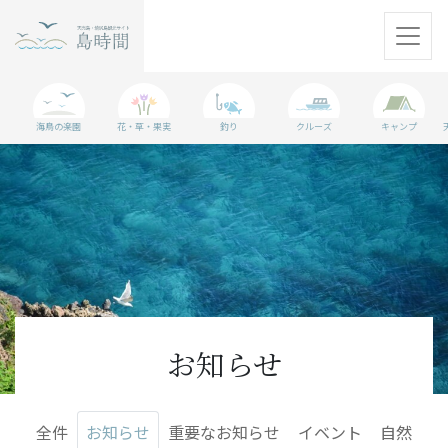
天売島
海鳥の楽園
花・草・果実
釣り
クルーズ
キャンプ
焼尻島
観光情報
島に行く準備
WEBマガジン
アクセス
お知らせ
パンフレット
全件
お知らせ
重要なお知らせ
イベント
自然