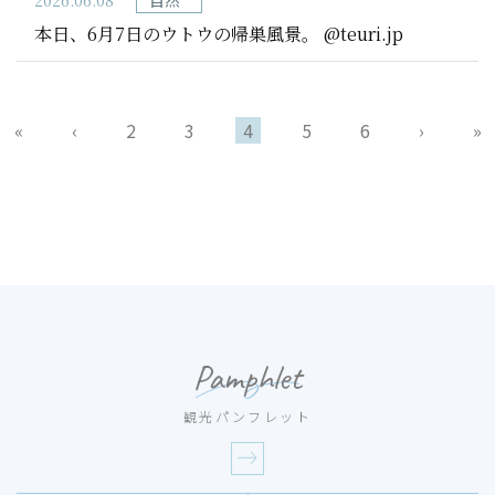
2026.06.08
自然
本日、6月7日のウトウの帰巣風景。 @teuri.jp
«
‹
2
3
4
5
6
›
»
Pamphlet
観光パンフレット