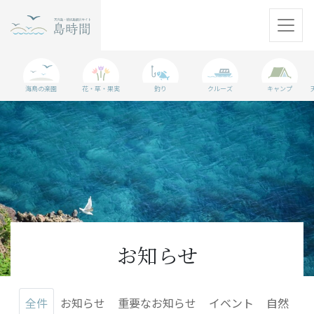
天売島
海鳥の楽園
花・草・果実
釣り
クルーズ
キャンプ
焼尻島
観光情報
島に行く準備
WEBマガジン
アクセス
お知らせ
パンフレット
全件
お知らせ
重要なお知らせ
イベント
自然