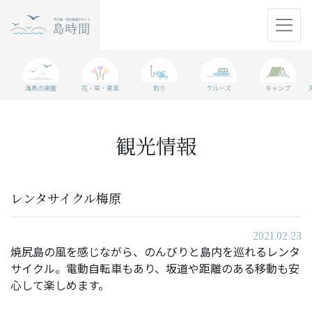
天売島
海鳥の楽園
花・草・果実
釣り
クルーズ
キャンプ
焼尻島
観光情報
観光情報
島に行く準備
レンタサイクル梅原
WEBマガジン
2021.02.23
アクセス
焼尻島の風を感じながら、のんびりと島内を巡れるレンタ
サイクル。電動自転車もあり、坂道や距離のある移動も安
心して楽しめます。
パンフレット