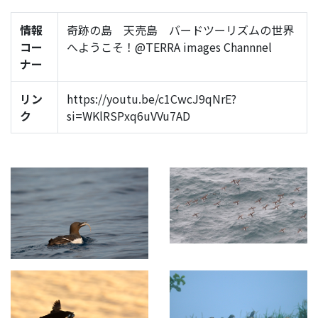
情報
奇跡の島 天売島 バードツーリズムの世界
コー
へようこそ！@TERRA images Channnel
ナー
リン
https://youtu.be/c1CwcJ9qNrE?
ク
si=WKlRSPxq6uVVu7AD