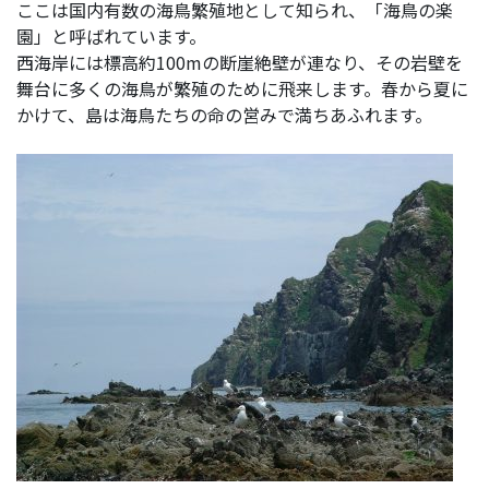
ここは国内有数の海鳥繁殖地として知られ、「海鳥の楽
お問い合わせ
園」と呼ばれています。
フォトライブラリー
西海岸には標高約100mの断崖絶壁が連なり、その岩壁を
舞台に多くの海鳥が繁殖のために飛来します。春から夏に
かけて、島は海鳥たちの命の営みで満ちあふれます。