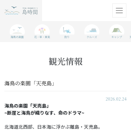
天売島
海鳥の楽園
花・草・果実
釣り
クルーズ
キャンプ
焼尻島
観光情報
観光情報
島に行く準備
海鳥の楽園「天売島」
WEBマガジン
2026.02.24
アクセス
海鳥の楽園「天売島」
~断崖と海鳥が織りなす、命のドラマ~
パンフレット
北海道北西部、日本海に浮かぶ離島・天売島。