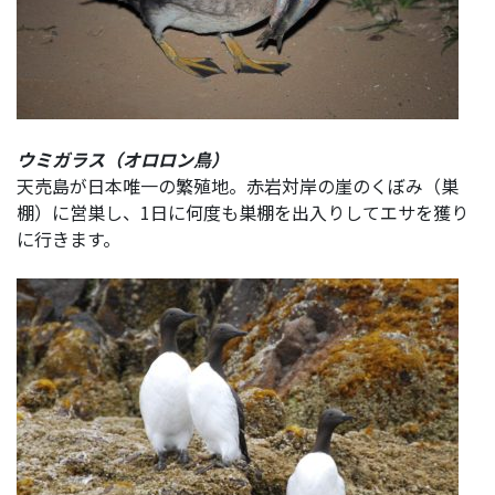
ウミガラス（オロロン鳥）
天売島が日本唯一の繁殖地。赤岩対岸の崖のくぼみ（巣
棚）に営巣し、1日に何度も巣棚を出入りしてエサを獲り
に行きます。