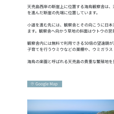
天売島西岸の断崖上に位置する海鳥観察舎は、
を進んだ断崖の先端に位置しています。
小道を進む先には、観察舎とその向こうに日本
ます。観察舎へ向かう草地の斜面はウトウの営
観察舎内には無料で利用できる50倍の望遠鏡
子育てを行うウミウなどの巣棚や、ウミガラス
海鳥の楽園と呼ばれる天売島の貴重な繁殖地を