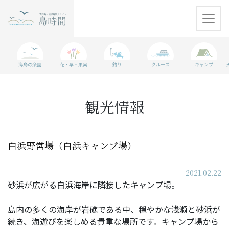
天売島
海鳥の楽園
花・草・果実
釣り
クルーズ
キャンプ
焼尻島
観光情報
観光情報
島に行く準備
白浜野営場（白浜キャンプ場）
WEBマガジン
2021.02.22
アクセス
砂浜が広がる白浜海岸に隣接したキャンプ場。
島内の多くの海岸が岩礁である中、穏やかな浅瀬と砂浜が
パンフレット
続き、海遊びを楽しめる貴重な場所です。キャンプ場から