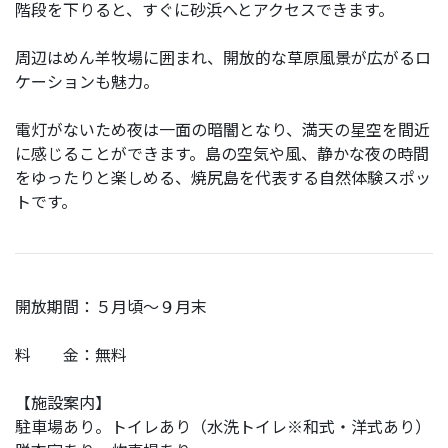
階段を下りると、すぐに砂浜へとアクセスできます。
お問い合わせ
フォトライブラリー
周辺はめん羊牧場に囲まれ、開放的な草原風景が広がるロ
ケーションも魅力。
電灯がないため夜は一面の暗闇となり、満天の星空を間近
に感じることができます。島の空気や風、静かな夜の時間
をゆったりと楽しめる、焼尻島を代表する自然体験スポッ
トです。
開放期間：５月頃～９月末
料 金：無料
【施設案内】
駐車場あり。トイレあり（水洗トイレ※和式・洋式あり）