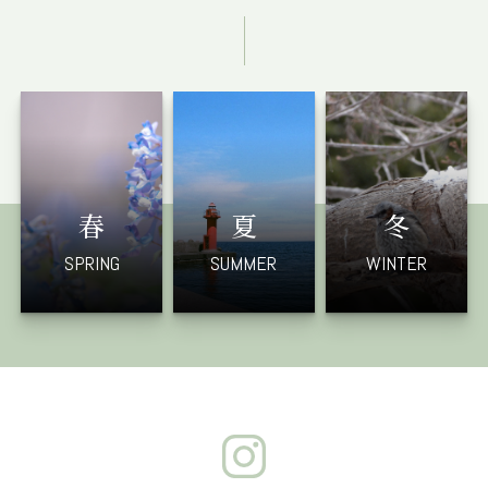
春
夏
冬
SPRING
SUMMER
WINTER