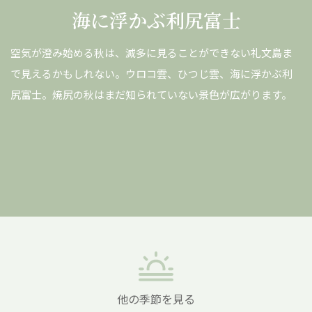
海に浮かぶ利尻富士
し
空気が澄み始める秋は、滅多に見ることができない礼文島ま
空
紫
で見えるかもしれない。ウロコ雲、ひつじ雲、海に浮かぶ利
な
散
尻富士。焼尻の秋はまだ知られていない景色が広がります。
な
取
し
他の季節を見る