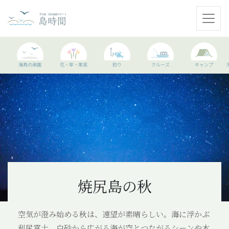
天売島
海鳥の楽園
花・草・果実
釣り
クルーズ
キャンプ
焼尻島
観光情報
島に行く準備
WEBマガジン
アクセス
焼尻島の秋
パンフレット
空気が澄み始める秋は、遠望が素晴らしい。海に浮かぶ
利尻富士。白砂から広がる海が空とつながるシーンや本